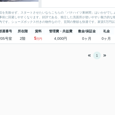
活を失敗せず、スタートさせたいならこちらの「パナハイツ東林間」はいかがでし
事前に回避しやすくなります。好評である、独立した洗面所が使いやすい魅力的な
内です。シューズボックス付きの物件なので、玄関の整頓も快適です。家賃5万円以下
部屋番号
所在階
賃料
管理費・共益費
敷金/保証金
礼金
5
205号室
2階
4,000円
0ヶ月
0ヶ月
万円
1