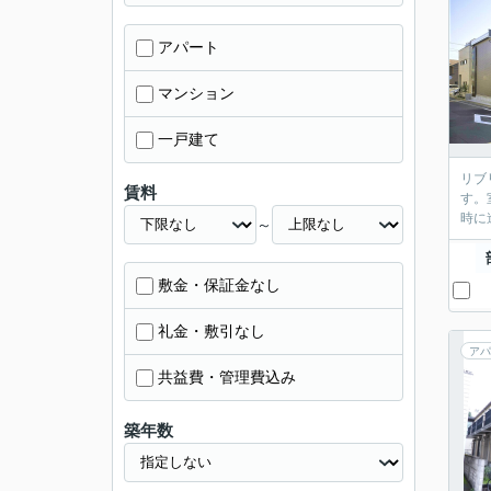
アパート
マンション
一戸建て
リブ
賃料
す。
時に
～
敷金・保証金なし
礼金・敷引なし
アパ
共益費・管理費込み
築年数