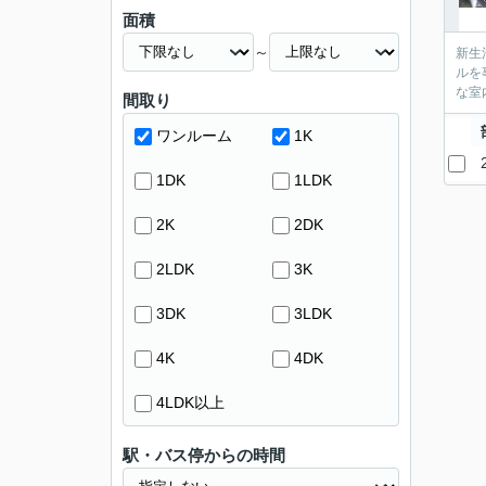
面積
～
新生
ルを
な室
間取り
ワンルーム
1K
1DK
1LDK
2K
2DK
2LDK
3K
3DK
3LDK
4K
4DK
4LDK以上
駅・バス停からの時間