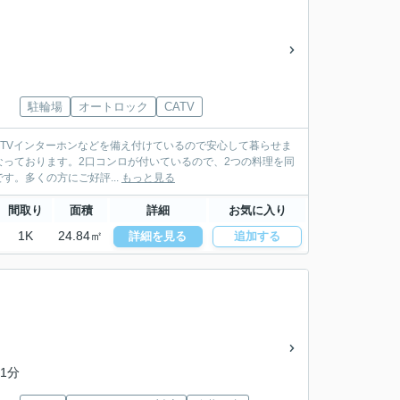
駐輪場
オートロック
CATV
ック・TVインターホンなどを備え付けているので安心して暮らせま
っております。2口コンロが付いているので、2つの料理を同
。多くの方にご好評...
もっと見る
間取り
面積
詳細
お気に入り
1K
24.84㎡
詳細を見る
追加する
1分