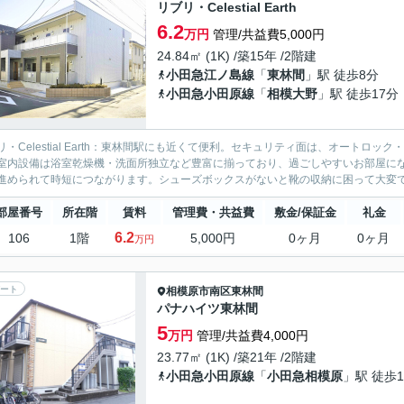
リブリ・Celestial Earth
6.2
万円
管理/共益費5,000円
24.84㎡ (1K) /築15年 /2階建
小田急江ノ島線
「
東林間
」駅 徒歩8分
小田急小田原線
「
相模大野
」駅 徒歩17分
リ・Celestial Earth：東林間駅にも近くて便利。セキュリティ面は、オートロ
室内設備は浴室乾燥機・洗面所独立など豊富に揃っており、過ごしやすいお部屋にな
進められて時短につながります。シューズボックスがないと靴の収納に困って大変です
部屋番号
所在階
賃料
管理費・共益費
敷金/保証金
礼金
6.2
106
1階
5,000円
0ヶ月
0ヶ月
万円
ート
相模原市南区
東林間
パナハイツ東林間
5
万円
管理/共益費4,000円
23.77㎡ (1K) /築21年 /2階建
小田急小田原線
「
小田急相模原
」駅 徒歩1