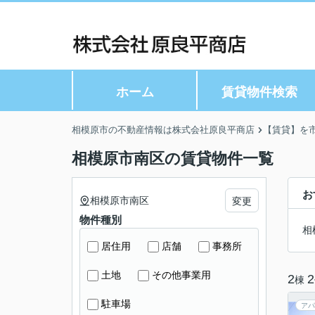
ホーム
賃貸物件検索
相模原市の不動産情報は株式会社原良平商店
【賃貸】を
相模原市南区の賃貸物件一覧
お
相模原市南区
変更
物件種別
相
居住用
店舗
事務所
土地
その他事業用
2
2
棟
駐車場
アパ