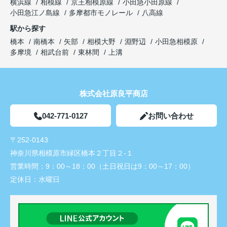
横浜線
相模線
京王相模原線
小田急小田原線
小田急江ノ島線
多摩都市モノレール
八高線
駅から探す
橋本
南橋本
矢部
相模大野
淵野辺
小田急相模原
多摩境
相武台前
東林間
上溝
株式会社原良平商店
042-771-0127
お問い合わせ
〒252-0143
神奈川県相模原市緑区橋本２丁目２-１
営業時間：
9：00～18：00（土日祝日は9：00～17：00）
定休日：
水曜日