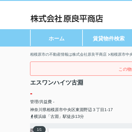
ホーム
賃貸物件検索
相模原市の不動産情報は株式会社原良平商店
相模原市中
この物
エスワンハイツ古淵
-
管理/共益費 -
神奈川県
相模原市中央区
東淵野辺
３丁目1-17
横浜線「古淵」駅徒歩13分
1
/
1