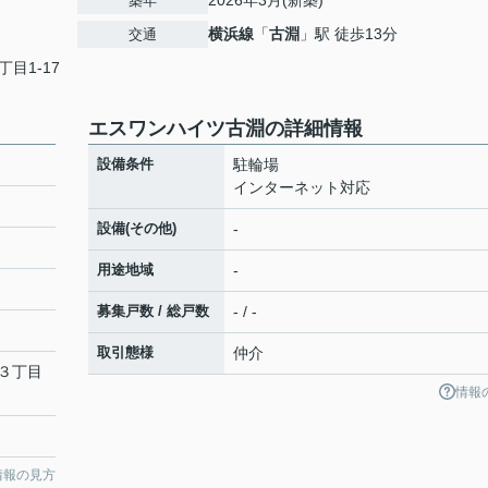
2026年3月(新築)
築年
横浜線
「
古淵
」駅 徒歩13分
交通
丁目1-17
エスワンハイツ古淵の詳細情報
設備条件
駐輪場
インターネット対応
設備(その他)
-
用途地域
-
募集戸数 / 総戸数
- / -
取引態様
仲介
３丁目
情報
情報の見方