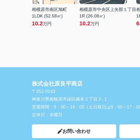
相模原市南区旭町
相模原市中央区上矢部１丁目
1LDK (52.58㎡)
1R (26.08㎡)
1
10.2
10.2
6
万円
万円
株式会社原良平商店
〒252-0143
神奈川県相模原市緑区橋本２丁目２-１
営業時間：
9：00～18：00（土日祝日は9：00～17：0
定休日：
水曜日
お問い合わせ