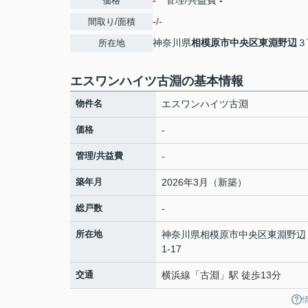
-
管理/共益費
-
価格
-/-
間取り/面積
神奈川県
相模原市中央区
東淵野辺
３
所在地
エスワンハイツ古淵の基本情報
物件名
エスワンハイツ古淵
価格
-
管理/共益費
-
築年月
2026年3月（新築）
総戸数
-
所在地
神奈川県
相模原市中央区
東淵野辺
1-17
交通
横浜線
「
古淵
」駅 徒歩13分