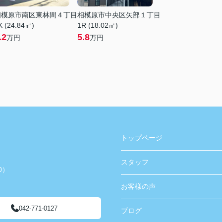
相模原市南区東林間４丁目
相模原市中央区矢部１丁目
K (24.84㎡)
1R (18.02㎡)
.2
5.8
万円
万円
トップページ
スタッフ
0）
お客様の声
042-771-0127
ブログ