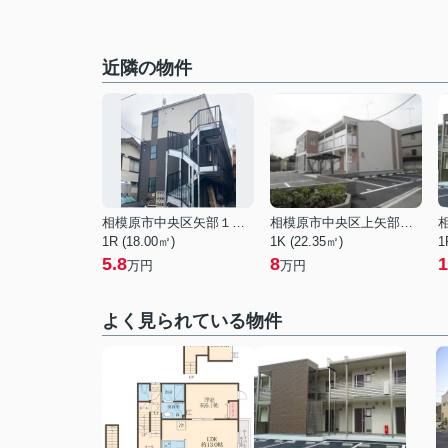
近隣の物件
相模原市中央区矢部１丁目
相模原市中央区上矢部５丁目
1R (18.00㎡)
1K (22.35㎡)
1
5.8
8
1
万円
万円
よく見られている物件