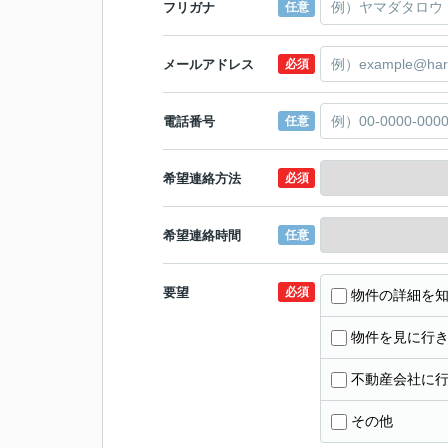
フリガナ
任意
メールアドレス
必須
電話番号
任意
希望連絡方法
必須
希望連絡時間
任意
要望
必須
物件の詳細を
物件を見に行
不動産会社に
その他