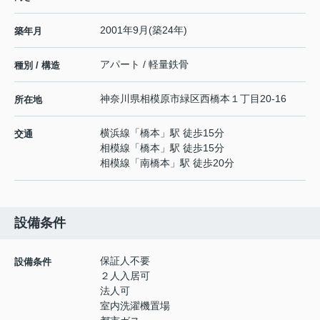
2001年9月(築24年)
築年月
アパート / 軽量鉄骨
種別 / 構造
神奈川県
相模原市緑区
西橋本
１丁目20-16
所在地
横浜線
「
橋本
」駅 徒歩15分
交通
相模線
「
橋本
」駅 徒歩15分
相模線
「
南橋本
」駅 徒歩20分
設備条件
保証人不要
設備条件
２人入居可
法人可
室内洗濯機置場