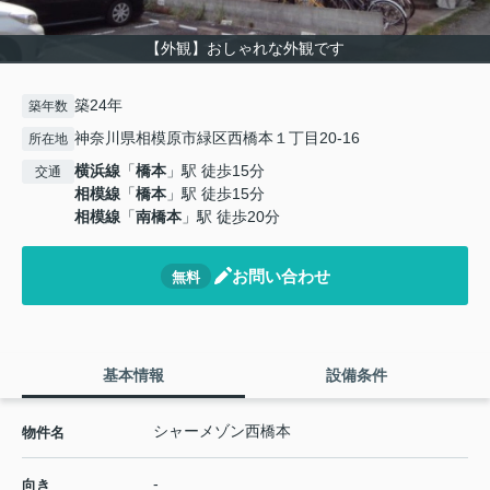
【外観】おしゃれな外観です
築24年
築年数
神奈川県相模原市緑区西橋本１丁目20-16
所在地
横浜線
「
橋本
」駅 徒歩15分
交通
相模線
「
橋本
」駅 徒歩15分
相模線
「
南橋本
」駅 徒歩20分
お問い合わせ
無料
基本情報
設備条件
シャーメゾン西橋本
物件名
-
向き