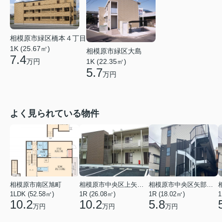
相模原市緑区橋本４丁目
1K (25.67㎡)
相模原市緑区大島
7.4
万円
1K (22.35㎡)
5.7
万円
よく見られている物件
相模原市南区旭町
相模原市中央区上矢部１丁目
相模原市中央区矢部１丁目
1LDK (52.58㎡)
1R (26.08㎡)
1R (18.02㎡)
1
10.2
10.2
5.8
万円
万円
万円