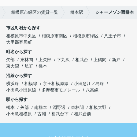
相模原市緑区の賃貸一覧
橋本駅
シャーメゾン西橋本
市区町村から探す
相模原市中央区
相模原市南区
相模原市緑区
八王子市
大里郡寄居町
町名から探す
矢部
東林間
上矢部
下九沢
相武台
上鶴間
新戸
東大沼
旭町
橋本
沿線から探す
横浜線
相模線
京王相模原線
小田急江ノ島線
小田急小田原線
多摩都市モノレール
八高線
駅から探す
橋本
矢部
南橋本
淵野辺
東林間
相模大野
小田急相模原
古淵
相武台下
相武台前