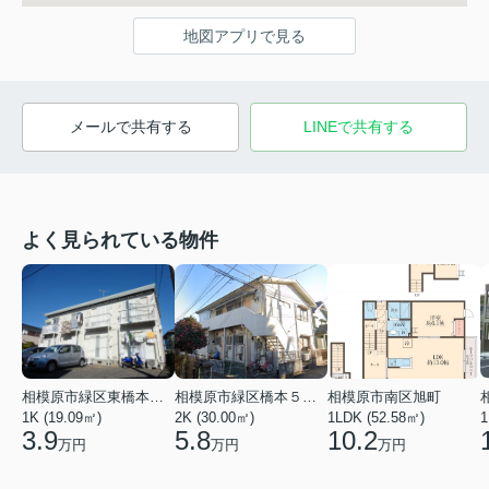
地図アプリで見る
メールで共有する
LINEで共有する
よく見られている物件
相模原市緑区東橋本３丁目
相模原市緑区橋本５丁目
相模原市南区旭町
1K (19.09㎡)
2K (30.00㎡)
1LDK (52.58㎡)
1
3.9
5.8
10.2
万円
万円
万円