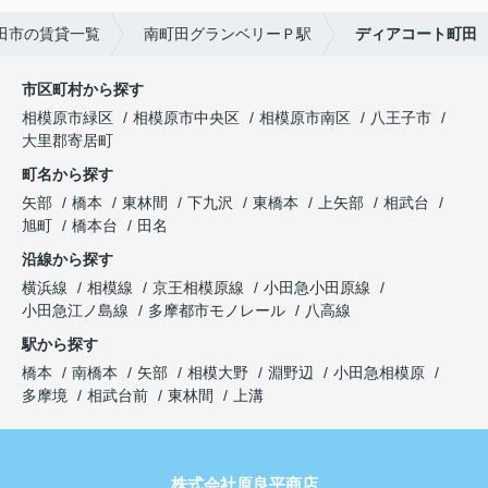
田市の賃貸一覧
南町田グランベリーＰ駅
ディアコート町田
市区町村から探す
相模原市緑区
相模原市中央区
相模原市南区
八王子市
大里郡寄居町
町名から探す
矢部
橋本
東林間
下九沢
東橋本
上矢部
相武台
旭町
橋本台
田名
沿線から探す
横浜線
相模線
京王相模原線
小田急小田原線
小田急江ノ島線
多摩都市モノレール
八高線
駅から探す
橋本
南橋本
矢部
相模大野
淵野辺
小田急相模原
多摩境
相武台前
東林間
上溝
株式会社原良平商店