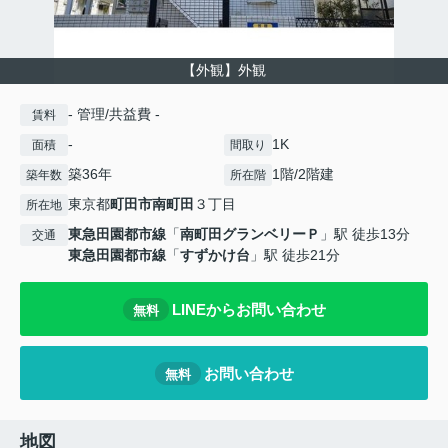
【外観】外観
- 管理/共益費 -
賃料
-
1K
面積
間取り
築36年
1階/2階建
築年数
所在階
東京都
町田市
南町田
３丁目
所在地
東急田園都市線
「
南町田グランベリーＰ
」駅 徒歩13分
交通
東急田園都市線
「
すずかけ台
」駅 徒歩21分
LINEからお問い合わせ
無料
お問い合わせ
無料
地図